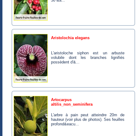
30 &a...
aristolochia elegans
l'aristoloche siphon est un arbuste
volubile dont les branches lignifiés
possèdent d'&...
artocarpus
altilis_non_seminifera
L'arbre à pain peut atteindre 20m de
hauteur (voir plus de photos). Ses feuilles
profond&eacu...