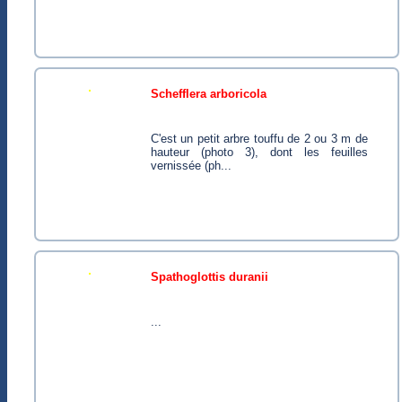
schefflera arboricola
C'est un petit arbre touffu de 2 ou 3 m de
hauteur (photo 3), dont les feuilles
vernissée (ph...
spathoglottis duranii
...