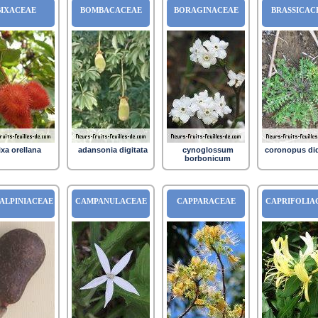
BIXACEAE
BOMBACACEAE
BORAGINACEAE
BRASSICAC
ixa orellana
adansonia digitata
cynoglossum
coronopus d
borbonicum
ALPINIACEAE
CAMPANULACEAE
CAPPARACEAE
CAPRIFOLIA