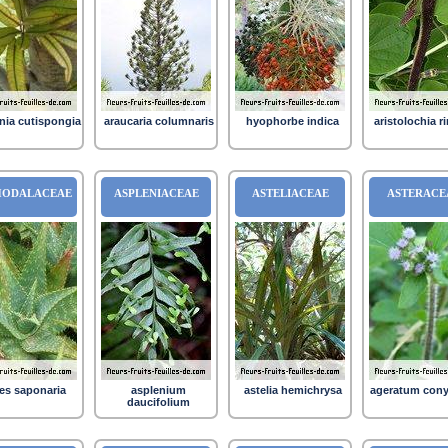
nia cutispongia
araucaria columnaris
hyophorbe indica
aristolochia r
HODALACEAE
ASPLENIACEAE
ASTELIACEAE
ASTERACE
es saponaria
asplenium
astelia hemichrysa
ageratum cony
daucifolium