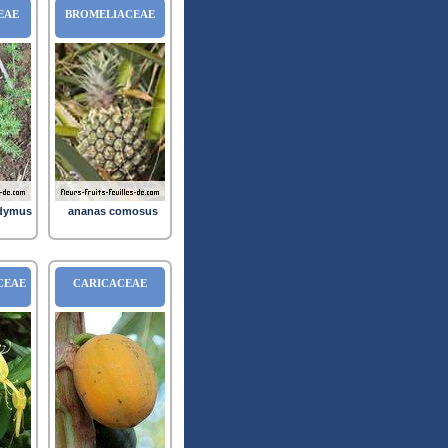
EAE
BROMELIACEAE
idymus
ananas comosus
CEAE
CARICACEAE