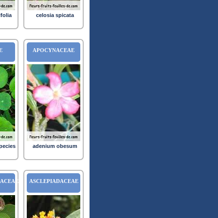
ifolia
celosia spicata
E
APOCYNACEAE
pecies
adenium obesum
IACEAE
ASCLEPIADACEAE