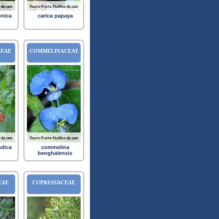
onica
carica papaya
EAE
COMMELINACEAE
ndica
commelina
benghalensis
EAE
CUPRESSACEAE