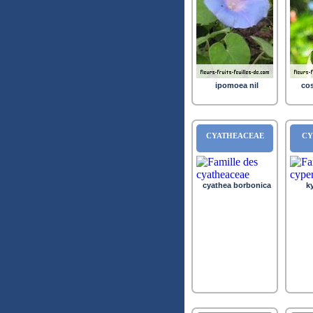
ipomoea nil
cos
CYATHEACEAE
CY
cyathea borbonica
ky