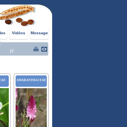
les
Vidéos
Message
0
17
EAE
AMARANTHACEAE