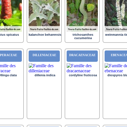
tus spicatus
kalanchoe beharensis
trichosanthes
weinmannia ti
cucumerina
PERACEAE
DILLENIACEAE
DRACAENACEAE
EBENACE
llinga clata
dillenia indica
cordyline fruticosa
diospyros bl