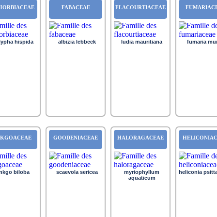
HORBIACEAE
FABACEAE
FLACOURTIACEAE
FUMARIAC
lypha hispida
albizia lebbeck
ludia mauritiana
fumaria mur
NKGOACEAE
GOODENIACEAE
HALORAGACEAE
HELICONIA
nkgo biloba
scaevola sericea
myriophyllum
heliconia psit
aquaticum