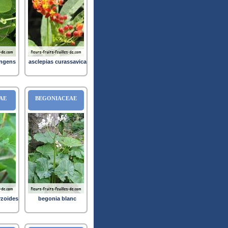
ingens
asclepias curassavica
AE
BEGONIACEAE
zoides
begonia blanc