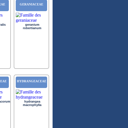
EAE
GERANIACEAE
alis
geranium
robertianum
CEAE
HYDRANGEACEAE
tacorum
hydrangea
macrophylla