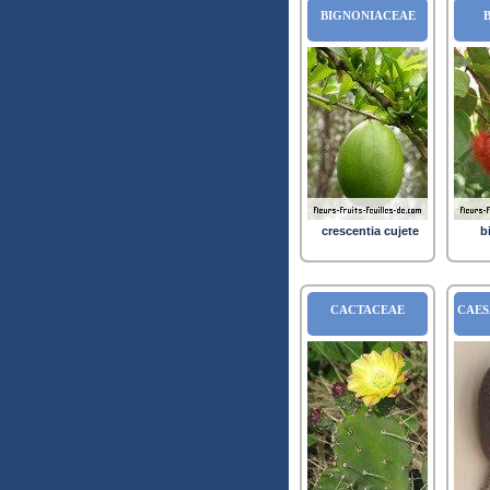
BIGNONIACEAE
crescentia cujete
b
CACTACEAE
CAES