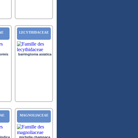
AE
LECYTHIDACEAE
formis
barringtonia asiatica
AE
MAGNOLIACEAE
indica
michelia champaca