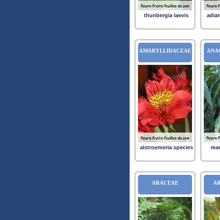
thunbergia laevis
adia
AMARYLLIDACEAE
ANA
alstroemeria species
man
ARACEAE
A