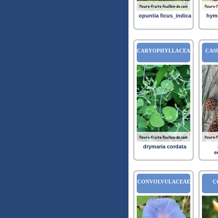
opuntia ficus_indica
hyme
CARYOPHYLLACEAE
CAS
drymaria cordata
e
CONVOLVULACEAE
C