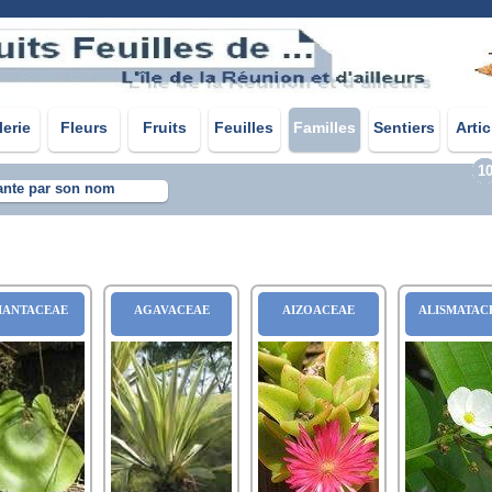
lerie
Fleurs
Fruits
Feuilles
Familles
Sentiers
Artic
1
ante par son nom
IANTACEAE
AGAVACEAE
AIZOACEAE
ALISMATAC