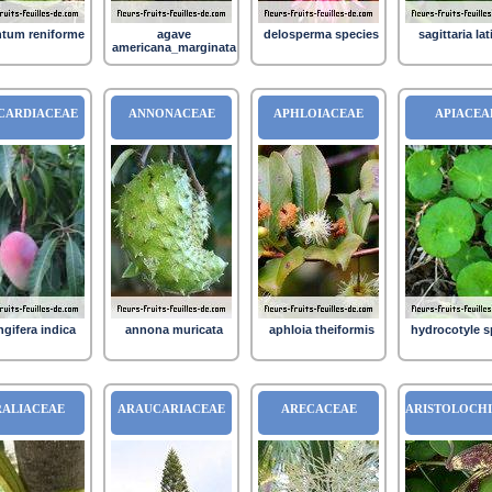
ntum reniforme
agave
delosperma species
sagittaria lat
americana_marginata
CARDIACEAE
ANNONACEAE
APHLOIACEAE
APIACEA
gifera indica
annona muricata
aphloia theiformis
hydrocotyle s
RALIACEAE
ARAUCARIACEAE
ARECACEAE
ARISTOLOCH