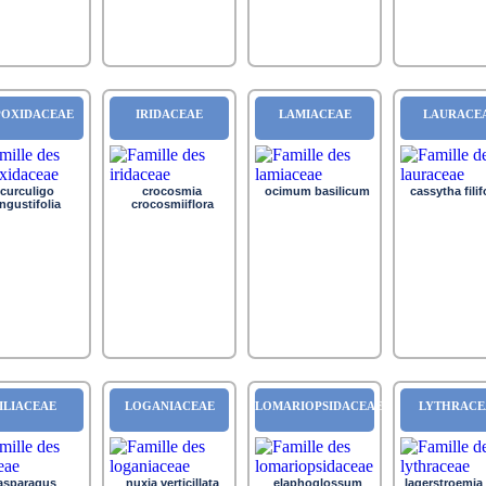
OXIDACEAE
IRIDACEAE
LAMIACEAE
LAURACE
curculigo
crocosmia
ocimum basilicum
cassytha fili
ngustifolia
crocosmiiflora
ILIACEAE
LOGANIACEAE
LOMARIOPSIDACEAE
LYTHRACE
asparagus
nuxia verticillata
elaphoglossum
lagerstroemia 