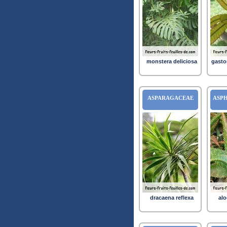
monstera deliciosa
gasto
ASPARAGACEAE
ASP
dracaena reflexa
alo