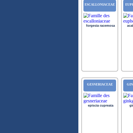
ESCALLONIACEAE
EUP
forgesia racemosa
aca
GESNERIACEAE
GI
episcia cupreata
gi