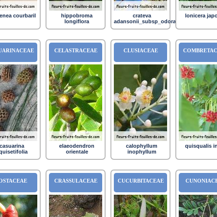
nea courbaril
hippobroma
crateva
lonicera jap
longiflora
adansonii_subsp_odora
UARINACEAE
CELASTRACEAE
CLUSIACEAE
COMBRETAC
casuarina
elaeodendron
calophyllum
quisqualis i
quisetifolia
orientale
inophyllum
OSTACEAE
CRASSULACEAE
CUCURBITACEAE
CUNONIAC