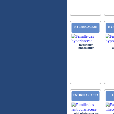
HYPERICACEAE
HYP
hypericum
lanceolatum
a
LENTIBULARIACEAE
L
utricularia species