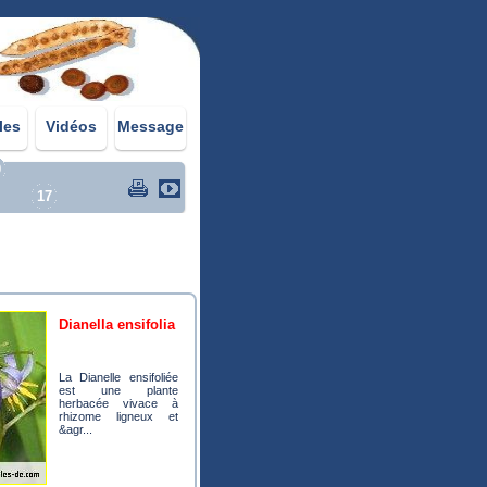
les
Vidéos
Message
0
17
dianella ensifolia
La Dianelle ensifoliée
est une plante
herbacée vivace à
rhizome ligneux et
&agr...