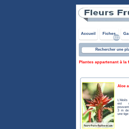
Accueil
Fiches
Ga
822
Rechercher une pl
Plantes appartenant à la
aloe 
L'Aloès arborescent
est u
pouvant
3 m de
une tige 