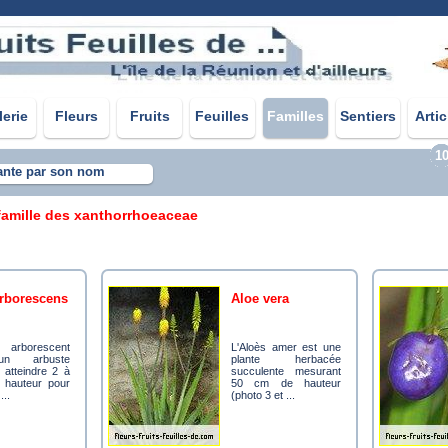
lerie
Fleurs
Fruits
Feuilles
Familles
Sentiers
Artic
1
ante par son nom
 famille des xanthorrhoeaceae
arborescens
aloe vera
L'Aloès amer est une
n arbuste
plante herbacée
 atteindre 2 à
succulente mesurant
 hauteur pour
50 cm de hauteur
...
(photo 3 et ...