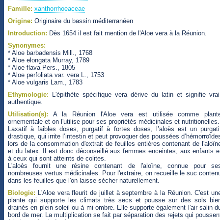
Famille:
xanthorrhoeaceae
Origine:
Originaire du bassin méditerranéen
Introduction:
Dès 1654 il est fait mention de l'Aloe vera à la Réunion.
Synonymes:
* Aloe barbadensis Mill., 1768
* Aloe elongata Murray, 1789
* Aloe flava Pers., 1805
* Aloe perfoliata var. vera L., 1753
* Aloe vulgaris Lam., 1783
Ethymologie:
L'épithète spécifique vera dérive du latin et signifie vrai
authentique.
Utilisation(s):
A la Réunion l'Aloe vera est utilisée comme plant
ornementale et on l'utilise pour ses propriétés médicinales et nutritionelles.
Laxatif à faibles doses, purgatif à fortes doses, l’aloès est un purgati
drastique, qui irrite l’intestin et peut provoquer des poussées d’hémorroïde
lors de la consommation d'extrait de feuilles entières contenant de l'aloïn
et du latex. Il est donc déconseillé aux femmes enceintes, aux enfants e
à ceux qui sont atteints de colites.
L'aloès fournit une résine contenant de l'aloïne, connue pour se
nombreuses vertus médicinales. Pour l'extraire, on recueille le suc conten
dans les feuilles que l'on laisse sécher naturellement.
Biologie:
L'Aloe vera fleurit de juillet à septembre à la Réunion. C'est un
plante qui supporte les climats très secs et pousse sur des sols bie
drainés en plein soleil ou à mi-ombre. Elle supporte également l'air salin d
bord de mer. La multiplication se fait par séparation des rejets qui poussen