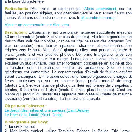
à la base du pied-mère.
Particularité:
l'Aloe vera se distingue de l'
Aloès arborescent
car se
feuilles, en position érigées, sont orientées vers le haut et ses fleurs son
jaunes. A ne pas confondre non plus avec le
Mazembron marron
.
Ajouter un commentaire sur Aloe vera
Description:
L'Aloès amer est une plante herbacée succulente mesuran
50 cm de hauteur (photo 3 et voir plus de photos). Elle forme généralemen
des touffes voir des colonies, car de sa tige naissent des drageons (voi
plus de photos). Ses feuilles épaisses, charnues et persistantes son
érigées vers le haut. Vert pâle à glauque, elles sont parfois tachetée d
blanc (photo 3 et voir plus de photos). De forme triangulaire, elles son
munies de piquants sur leur marge. Lorsqu’on les incise, elles laissen
exsuder un suc jaunâtre, très amer fortement concentrée en aloïne et don
la fonction sert de protection contre les prédateurs. Seul le coeu
gélatineux est comestible. La consommation d'extrait de feuilles entière
serait cancérigène. L’inflorescence est une hampe vigoureuse, chargée d
fleurs tubuleuses qui sont de couleur jaune parfois maculé de roug
(photos 1 à 5 et voir plus de photos). La fleur est formée de 3 sépales, 
pétales, 6 étamines et 1 style (photo 3 et voir plus de photos). C'est un
plante qui produit du nectar très apprécié des oiseaux (merle de maurice
tisserand) (voir plus de photos). Le fruit est une capsule.
Où peut-on l'observer :
Le Jardin des milles et une saveurs (Saint André)
Le Parc de la Trinité (Saint Denis)
Bibliographie par Novy:
1. lansiv-kreol.net
2. Mon jardin tropical - Aline Ternisien, Fabrice Le Bellec, Eric Leroy 