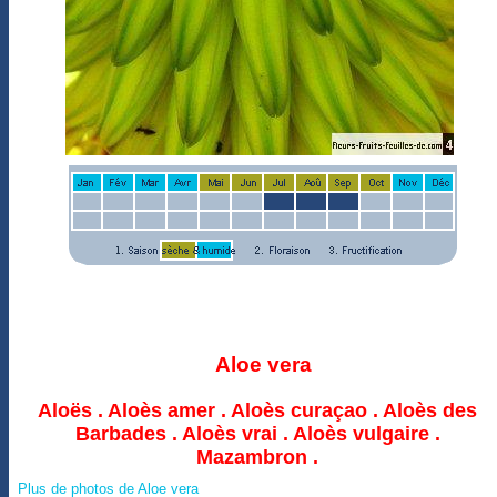
Aloe vera
Aloës . Aloès amer . Aloès curaçao . Aloès des
Barbades . Aloès vrai . Aloès vulgaire .
Mazambron .
Plus de photos de Aloe vera