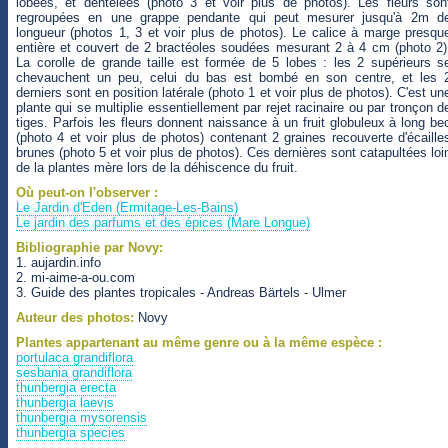
lobées, et dentelées (photo 3 et voir plus de photos). Les fleurs son
regroupées en une grappe pendante qui peut mesurer jusqu'à 2m d
longueur (photos 1, 3 et voir plus de photos). Le calice à marge presqu
entière et couvert de 2 bractéoles soudées mesurant 2 à 4 cm (photo 2)
La corolle de grande taille est formée de 5 lobes : les 2 supérieurs s
chevauchent un peu, celui du bas est bombé en son centre, et les 
derniers sont en position latérale (photo 1 et voir plus de photos). C'est un
plante qui se multiplie essentiellement par rejet racinaire ou par tronçon d
tiges. Parfois les fleurs donnent naissance à un fruit globuleux à long be
(photo 4 et voir plus de photos) contenant 2 graines recouverte d'écaille
brunes (photo 5 et voir plus de photos). Ces dernières sont catapultées loi
de la plantes mère lors de la déhiscence du fruit.
Où peut-on l'observer :
Le Jardin d'Eden (Ermitage-Les-Bains)
Le jardin des parfums et des épices (Mare Longue)
Bibliographie par Novy:
1. aujardin.info
2. mi-aime-a-ou.com
3. Guide des plantes tropicales - Andreas Bärtels - Ulmer
Auteur des photos:
Novy
Plantes appartenant au même genre ou à la même espèce :
portulaca grandiflora
sesbania grandiflora
thunbergia erecta
thunbergia laevis
thunbergia mysorensis
thunbergia species