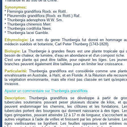
Thaïlande et au sud de la Chine.
Synonymes:
* Flemingia grandiflora Roxb. ex Rottl.
* Pleuremidis grandiflora (Roxb. ex Rottl.) Raf.
* Thunbergia adenophora W.W. Sm.
* Thunbergia chinensis Merr.
* Thunbergia cordifolia Nees.
* Thunbergia lacei Gamble.
Ethymologie:
Le nom du genre Thunbergia fut donné en hommage a
médecin suédois et botaniste, Carl Peter Thunberg (1743-1828).
Biologie:
La Thunbergie à grandes fleurs est une plante tropicale qui 
besoin de chaleur, de lumière, d’eau en abondance et d'un compost riche.
C'est une plante qui peut être taillée, pour rajeunir les tiges. Les jeune
branches peuvent également être taillées pour en limiter leur croissance.
Particularité:
Thunbergia grandiflora est considérée comme une plant
envahissante en Australie, à Haïti, et en Floride. A la Réunion elle recouvr
la végétation environnante, mais elle n'est pas classée en tant qu'espèc
invasive.
Ajouter un commentaire sur Thunbergia grandiflora
Description:
Thunbergia grandiflora se développe à partir de gro
tubercules souterrains pouvant peser plusieurs dizaine de kilos, et qu
peuvent endommager les chemins, les clôtures et les fondations. Le
tubercules portent des bourgeons qui donnent naissance à des tiges. Le
tiges grimpantes, pouvant atteindre 12 à 17 m de longueur, s'accrochent a
autres végétaux à l'aide de vrilles et finissent par les priver de lumière. Le
tiges vieillissantes se lignifient. Les feuilles opposées sont entières o