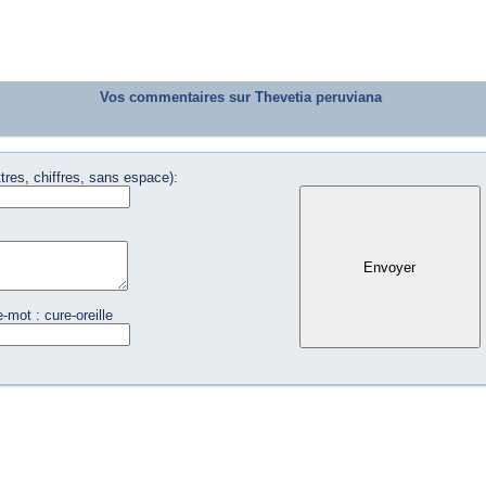
Vos commentaires sur Thevetia peruviana
tres, chiffres, sans espace):
-mot : cure-oreille