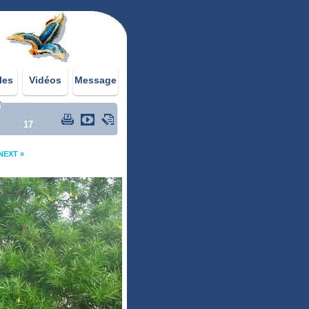
les
Vidéos
Message
0
17
NEXT »