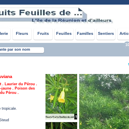
lerie
Fleurs
Fruits
Feuilles
Familles
Sentiers
Artic
1
ante par son nom
ruviana
it . Laurier du Pérou .
e-jaune . Poison des
 du Pérou .
 tropicale.
 Steud