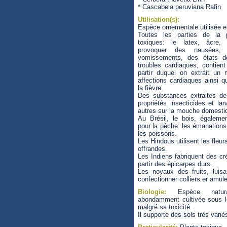
* Cascabela peruviana Rafin
Utilisation(s):
Espèce ornementale utilisée e
Toutes les parties de la 
toxiques: le latex, âcre, 
provoquer des nausées, 
vomissements, des états 
troubles cardiaques, contien
partir duquel on extrait un
affections cardiaques ainsi 
la fièvre.
Des substances extraites des
propriétés insecticides et lar
autres sur la mouche domesti
Au Brésil, le bois, également
pour la pêche: les émanation
les poissons.
Les Hindous utilisent les fleur
offrandes.
Les Indiens fabriquent des cr
partir des épicarpes durs.
Les noyaux des fruits, luisa
confectionner colliers er amule
Biologie:
Espèce natural
abondamment cultivée sous le
malgré sa toxicité.
Il supporte des sols très variés