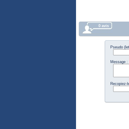
0 avis
Pseudo (let
Message :
Recopiez-le