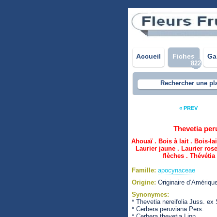
Accueil
Fiches
Ga
822
Rechercher une pl
« PREV
Thevetia pe
Ahouaï . Bois à lait . Bois-la
Laurier jaune . Laurier ros
flèches . Thévétia
Famille:
apocynaceae
Origine:
Originaire d’Amérique
Synonymes:
* Thevetia nereifolia Juss. ex
* Cerbera peruviana Pers.
* Cerbera thevetia Linn