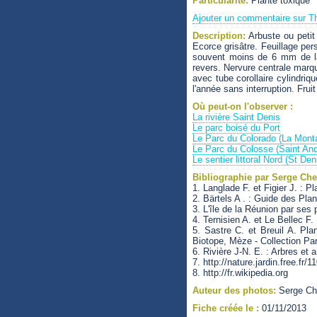
Particularité:
Plante toxique
Ajouter un commentaire sur T
Description:
Arbuste ou petit
Ecorce grisâtre. Feuillage pers
souvent moins de 6 mm de lar
revers. Nervure centrale marq
avec tube corollaire cylindriq
l'année sans interruption. Frui
Où peut-on l'observer :
La rivière Saint Denis
Le parc boisé du Port
Le Parc du Colorado (La Mont
Le Parc du Colosse (Saint And
Le sentier littoral Nord (St De
Bibliographie par Serge Che
1. Langlade F. et Figier J. :
2. Bärtels A . : Guide des Pla
3. L'île de la Réunion par ses
4. Ternisien A. et Le Bellec F.
5. Sastre C. et Breuil A. Plan
Biotope, Mèze - Collection Pa
6. Rivière J-N. E. : Arbres et
7. http://nature.jardin.free.fr
8. http://fr.wikipedia.org
Auteur des photos:
Serge Ch
Fiche créée le :
01/11/2013