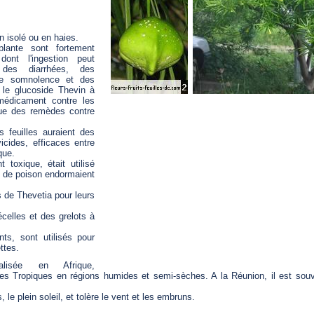
n isolé ou en haies.
plante sont fortement
dont l'ingestion peut
des diarrhées, des
de somnolence et des
t le glucoside Thevin à
 médicament contre les
que des remèdes contre
 feuilles auraient des
vicides, efficaces entre
que.
 toxique, était utilisé
s de poison endormaient
s de Thevetia pour leurs
écelles et des grelots à
nts, sont utilisés pour
ttes.
isée en Afrique,
s Tropiques en régions humides et semi-sèches. A la Réunion, il est souve
, le plein soleil, et tolère le vent et les embruns.