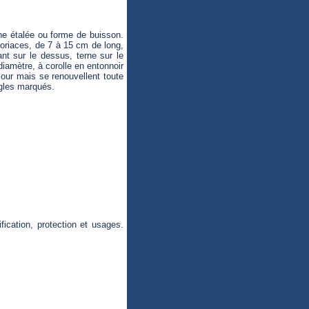
ne étalée ou forme de buisson.
t coriaces, de 7 à 15 cm de long,
nt sur le dessus, terne sur le
iamètre, à corolle en entonnoir
 jour mais se renouvellent toute
ngles marqués.
fication, protection et usages.