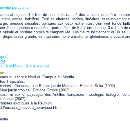
hevetia peruviana
 arbre atteignant 4 à 5 m de haut, très ramifié dès la base, dressé à couron
istant, dense, laticifère. Feuilles alternes, petites, linéaires, et relativemen
ge, presque sessiles, pointues aux deux extrémités, d'un vert foncé brilla
uée. Fleurs jaunes à orangées, parfumées, de 5 à 7 cm de long, 3 à 4 cm de d
ue spiralé et bordure corollaire campanulée. Les fleurs ne tiennent qu'un seul
t : drupe assez grande, vert jaunâtre, noire à maturité, globuleuse, à quatre a
agne)
ré)
nis - Ste Marie - Ste Suzanne)
sne:
 Plantes du secteur Nord du Campus du Moufia.
ntes Tropicales.
 plantes - Conservatoire Botanique de Mascarin. Editions Solar (1992).
 Mon jardin tropical. Edtions Orphie (2003)
tes, milieux et paysages des Antilles françaises - Ecologie, biologie, identi
rthénope (2007).
 arbustes exotiques à la Réunion.
/1103/nmauric_thevetia_peruviana.html
esne