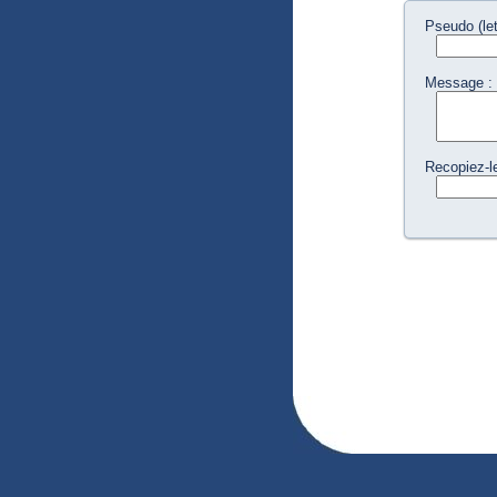
Pseudo (let
Message :
Recopiez-l