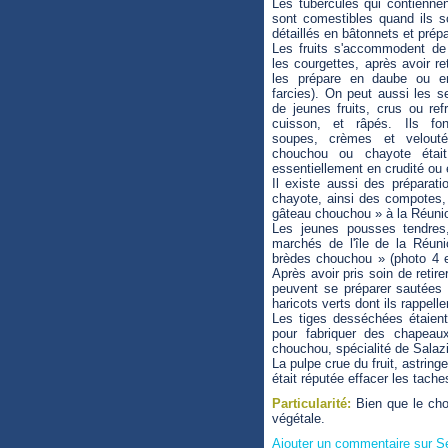
Les tubercules qui contienne
sont comestibles quand ils s
détaillés en bâtonnets et prép
Les fruits s'accommodent d
les courgettes, après avoir re
les prépare en daube ou en 
farcies). On peut aussi les se
de jeunes fruits, crus ou ref
cuisson, et râpés. Ils fon
soupes, crèmes et velout
chouchou ou chayote étai
essentiellement en crudité ou 
Il existe aussi des préparat
chayote, ainsi des compotes, 
gâteau chouchou » à la Réuni
Les jeunes pousses tendres
marchés de l'île de la Réuni
brèdes chouchou » (photo 4 e
Après avoir pris soin de retirer
peuvent se préparer sautées
haricots verts dont ils rappelle
Les tiges desséchées étaient
pour fabriquer des chapeaux
chouchou, spécialité de Salazi
La pulpe crue du fruit, astring
était réputée effacer les tache
Particularité:
Bien que le cho
végétale.
Ajouter un commentaire sur S