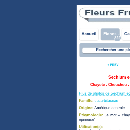
Accueil
Fiches
Ga
822
Rechercher une pl
« PREV
Sechium e
Chayote . Chouchou . 
Plus de photos de Sechium e
Famille:
cucurbitaceae
Origine:
Amérique centrale
Ethymologie:
Le mot « chayot
épineuse".
Utilisation(s):