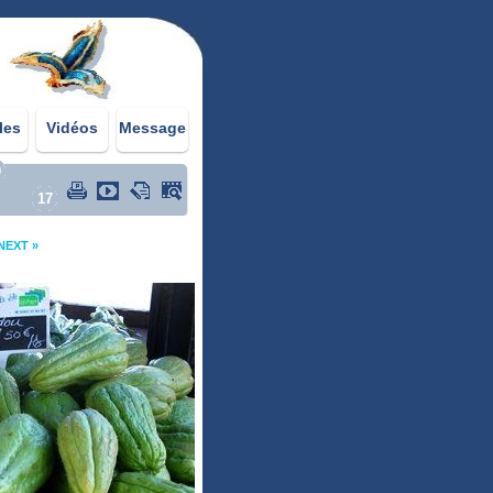
les
Vidéos
Message
0
17
NEXT »