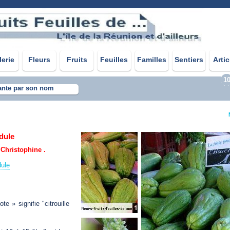
lerie
Fleurs
Fruits
Feuilles
Familles
Sentiers
Artic
1
ante par son nom
dule
Christophine .
dule
e » signifie "citrouille