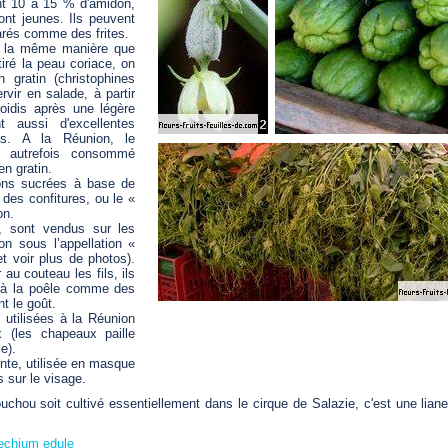
nt 10 à 15 % d'amidon,
ont jeunes. Ils peuvent
arés comme des frites.
e la même manière que
tiré la peau coriace, on
gratin (christophines
rvir en salade, à partir
roidis après une légère
t aussi d'excellentes
és. A la Réunion, le
t autrefois consommé
en gratin.
ions sucrées à base de
des confitures, ou le «
on.
, sont vendus sur les
on sous l’appellation «
t voir plus de photos).
 au couteau les fils, ils
 à la poêle comme des
nt le goût.
 utilisées à la Réunion
 (les chapeaux paille
e).
ente, utilisée en masque
s sur le visage.
uchou soit cultivé essentiellement dans le cirque de Salazie, c'est une li
echium edule