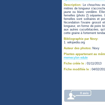
Description:
Le chouchou est 
mètres de longueur s'accrochen
jaune ou blanc verdâtre. Ell
femelles (photo 2) séparées. 
femelles sont solitaires et po
fécondation l'ovaire grossit
longueur, en forme de poire bis
aux autres cucurbitacées, qu'u
cette graine à fortement tendan
Bibliographie par Novy:
1. wikipedia.org
Auteur des photos:
Novy
Plantes appartenant au mêm
memecylon edule
Fiche créée le :
01/11/2013
Fiche modifiée le :
04/02/20
0 avis