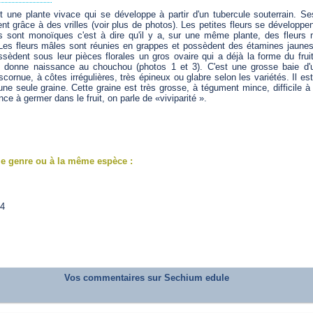
une plante vivace qui se développe à partir d'un tubercule souterrain. Se
t grâce à des vrilles (voir plus de photos). Les petites fleurs se développent
es sont monoïques c'est à dire qu'il y a, sur une même plante, des fleurs 
Les fleurs mâles sont réunies en grappes et possèdent des étamines jaunes (
ssèdent sous leur pièces florales un gros ovaire qui a déjà la forme du frui
 et donne naissance au chouchou (photos 1 et 3). C'est une grosse baie d'
cornue, à côtes irrégulières, très épineux ou glabre selon les variétés. Il est
ne seule graine. Cette graine est très grosse, à tégument mince, difficile à e
ce à germer dans le fruit, on parle de «viviparité ».
e genre ou à la même espèce :
14
Vos commentaires sur Sechium edule