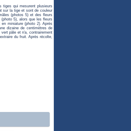
s tiges qui mesurent plusieurs
 sur la tige et sont de couleur
mâles (photos 5) et des fleurs
photo 5), alors que les fleurs
t en miniature (photo 2). Après
une dizaine de centimètres de
 vert pâle et n'a, contrairement
xtraire du fruit. Après récolte,