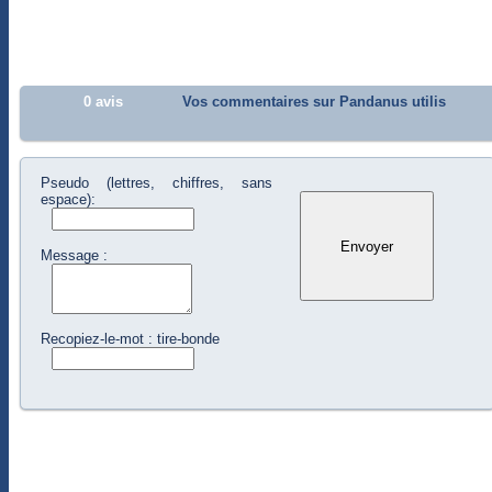
0 avis
Vos commentaires sur Pandanus utilis
Pseudo (lettres, chiffres, sans
espace):
Message :
Recopiez-le-mot : tire-bonde