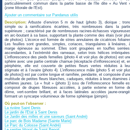
particulièrement commun dans la partie basse de l'île dite « Au Vent 
(zone littorale de l'Est).
Ajouter un commentaire sur Pandanus utilis
Description:
Arbuste d’environ 5 m de haut (photo 3), dioïque ; tron
simple ou à ramifications écartées, très nombreuses dans la parti
supérieure ; caractérisé par de nombreuses racines-échasses vigoureuse
en arc-boutant à sa base, supportant la plante comme des étais (voir plu
de photos). L’écorce est formée de stries annulaires de cicatrices foliaire
Les feuilles sont grandes, simples, coriaces, triangulaires à linéaires, 
marge épineuse au sommet. Elles sont groupées en touffes serrées
ascendantes, à l’extrémité des rameaux, selon trois hélices imbriquées
L’inflorescence des pieds femelles (photo 4 et voir plus de photos) est un
sphère avec une partie centrale charnue (réceptacle d’inflorescence) et, e
périphérie, elle est couverte de petites fleurs vertes réduites à leu
stigmate et à l’ovaire (photo 4). L’inflorescence mâle (photo 5 et voir plu
de photos)) est par contre longue et ramifiée, pendante, et composée d’un
multitude de petites fleurs blanches, caduques, réduites à leurs étamines 
anthères jaunes. Le « fruit » (photo 1) issu de l’inflorescence femelle es
composé de drupes fibreuses accolées, à partie externe en forme d
dôme, vert-sombre brillant, et à faces latérales accolées jaune-orangé
formant un syncarpe volumineux de forme sphérique (pimpin).
Où peut-on l'observer :
La rivière Saint Denis
Le jardin de l'Etat à Saint Denis
Le Jardin des milles et une saveurs (Saint André)
Le parc de Bois Madame (Sainte Marie)
Le Parc du Colosse (Saint André)
Le sentier littoral de Saint Benoit