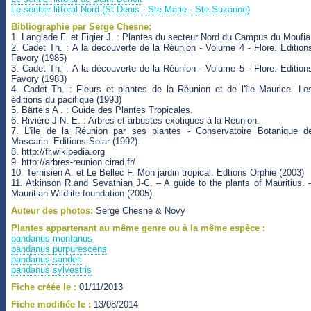
Le sentier littoral Nord (St Denis - Ste Marie - Ste Suzanne)
Bibliographie par Serge Chesne:
1. Langlade F. et Figier J. : Plantes du secteur Nord du Campus du Moufia
2. Cadet Th. : A la découverte de la Réunion - Volume 4 - Flore. Edition
Favory (1985)
3. Cadet Th. : A la découverte de la Réunion - Volume 5 - Flore. Edition
Favory (1983)
4. Cadet Th. : Fleurs et plantes de la Réunion et de l'île Maurice. Le
éditions du pacifique (1993)
5. Bärtels A . : Guide des Plantes Tropicales.
6. Rivière J-N. E. : Arbres et arbustes exotiques à la Réunion.
7. L'île de la Réunion par ses plantes - Conservatoire Botanique d
Mascarin. Editions Solar (1992).
8. http://fr.wikipedia.org
9. http://arbres-reunion.cirad.fr/
10. Ternisien A. et Le Bellec F. Mon jardin tropical. Edtions Orphie (2003)
11. Atkinson R.and Sevathian J-C. – A guide to the plants of Mauritius. 
Mauritian Wildlife foundation (2005).
Auteur des photos:
Serge Chesne & Novy
Plantes appartenant au même genre ou à la même espèce :
pandanus montanus
pandanus purpurescens
pandanus sanderi
pandanus sylvestris
Fiche créée le :
01/11/2013
Fiche modifiée le :
13/08/2014