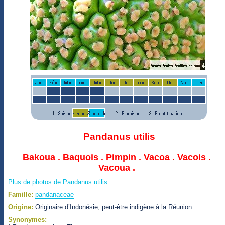
Pandanus utilis
Bakoua . Baquois . Pimpin . Vacoa . Vacois .
Vacoua .
Plus de photos de Pandanus utilis
Famille:
pandanaceae
Origine:
Originaire d’Indonésie, peut-être indigène à la Réunion.
Synonymes: