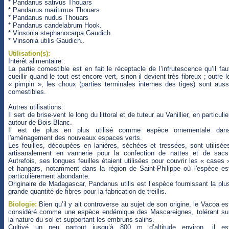
* Pandanus sativus Thouars
* Pandanus maritimus Thouars
* Pandanus nudus Thouars
* Pandanus candelabrum Hook.
* Vinsonia stephanocarpa Gaudich.
* Vinsonia utilis Gaudich..
Utilisation(s):
Intérêt alimentaire :
La partie comestible est en fait le réceptacle de l’infrutescence qu’il fau
cueillir quand le tout est encore vert, sinon il devient très fibreux ; outre l
« pimpin », les choux (parties terminales internes des tiges) sont auss
comestibles.
Autres utilisations:
Il sert de brise-vent le long du littoral et de tuteur au Vanillier, en particulie
autour de Bois Blanc.
Il est de plus en plus utilisé comme espèce ornementale dan
l'aménagement des nouveaux espaces verts.
Les feuilles, découpées en lanières, séchées et tressées, sont utilisée
artisanalement en vannerie pour la confection de nattes et de sacs
Autrefois, ses longues feuilles étaient utilisées pour couvrir les « cases 
et hangars, notamment dans la région de Saint-Philippe où l'espèce es
particulièrement abondante.
Originaire de Madagascar, Pandanus utilis est l’espèce fournissant la plu
grande quantité de fibres pour la fabrication de treillis.
Biologie:
Bien qu’il y ait controverse au sujet de son origine, le Vacoa es
considéré comme une espèce endémique des Mascareignes, tolérant su
la nature du sol et supportant les embruns salins.
Cultivé un peu partout jusqu’à 800 m d’altitude environ, il es